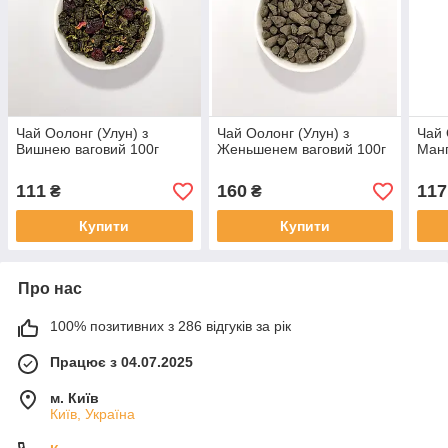
Чай Оолонг (Улун) з
Чай Оолонг (Улун) з
Чай 
Вишнею ваговий 100г
Женьшенем ваговий 100г
Манг
111
160
117
₴
₴
Купити
Купити
Про нас
100% позитивних з 286 відгуків за рік
Працює з 04.07.2025
м. Київ
Київ, Україна