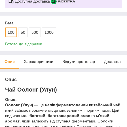
Доступна доставка
Вага
100
50
500
1000
Готово до відправки
Опис
Характеристики
Відгуки про товар
Доставка
Опис
Чай Оолонг (Улун)
Опис:
Оолонг (Улун)
— це
напівферментований китайський чай
,
який займає проміжне місце між зеленим і чорним чаєм. Цей
вид чаю має
багатий, багатошаровий смак
та
м’який
аромат
, який залежить від ступеня ферментації. Оолонги
вирощуються переважно в провінціях Фуцзянь та Гуандун, і є