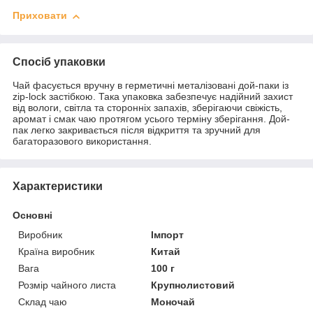
Приховати
Спосіб упаковки
Чай фасується вручну в герметичні металізовані дой-паки із
zip-lock застібкою. Така упаковка забезпечує надійний захист
від вологи, світла та сторонніх запахів, зберігаючи свіжість,
аромат і смак чаю протягом усього терміну зберігання. Дой-
пак легко закривається після відкриття та зручний для
багаторазового використання.
Характеристики
Основні
Виробник
Імпорт
Країна виробник
Китай
Вага
100 г
Розмір чайного листа
Крупнолистовий
Склад чаю
Моночай