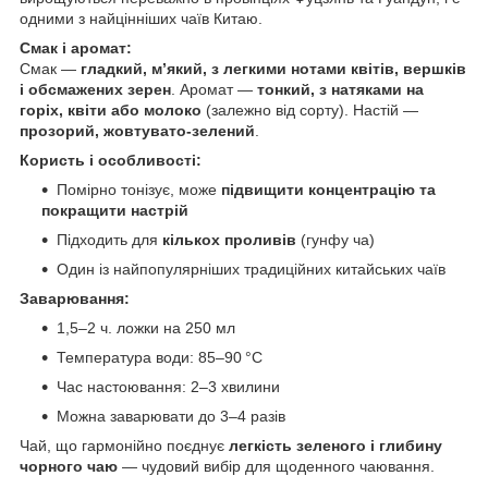
одними з найцінніших чаїв Китаю.
Смак і аромат:
Смак —
гладкий, м’який, з легкими нотами квітів, вершків
і обсмажених зерен
. Аромат —
тонкий, з натяками на
горіх, квіти або молоко
(залежно від сорту). Настій —
прозорий, жовтувато-зелений
.
Користь і особливості:
Помірно тонізує, може
підвищити концентрацію та
покращити настрій
Підходить для
кількох проливів
(гунфу ча)
Один із найпопулярніших традиційних китайських чаїв
Заварювання:
1,5–2 ч. ложки на 250 мл
Температура води: 85–90 °C
Час настоювання: 2–3 хвилини
Можна заварювати до 3–4 разів
Чай, що гармонійно поєднує
легкість зеленого і глибину
чорного чаю
— чудовий вибір для щоденного чаювання.