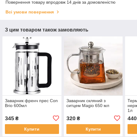
Повернення товару впродовж 14 днів за домовленістю
Всі умови повернення
З цим товаром також замовляють
Заварник френч прес Con
Заварник скляний з
Терм
Brio 600мл
ситцем Magio 650 мл
нерж
1л
345
320
440
₴
₴
Купити
Купити