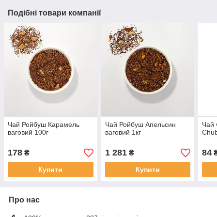
Подібні товари компанії
Чай Ройбуш Карамель
Чай Ройбуш Апельсин
Чай 
ваговий 100г
ваговий 1кг
Chub
178
1 281
84
₴
₴
Купити
Купити
Про нас