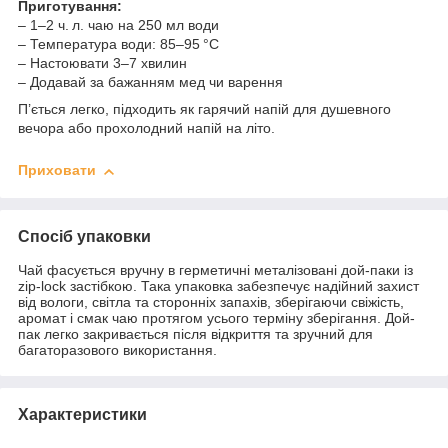
Приготування:
– 1–2 ч. л. чаю на 250 мл води
– Температура води: 85–95 °C
– Настоювати 3–7 хвилин
– Додавай за бажанням мед чи варення
П’ється легко, підходить як гарячий напій для душевного
вечора або прохолодний напій на літо.
Приховати
Спосіб упаковки
Чай фасується вручну в герметичні металізовані дой-паки із
zip-lock застібкою. Така упаковка забезпечує надійний захист
від вологи, світла та сторонніх запахів, зберігаючи свіжість,
аромат і смак чаю протягом усього терміну зберігання. Дой-
пак легко закривається після відкриття та зручний для
багаторазового використання.
Характеристики