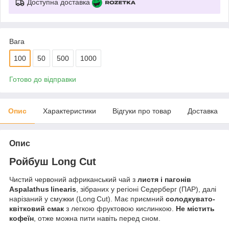
Доступна доставка
Вага
100
50
500
1000
Готово до відправки
Опис
Характеристики
Відгуки про товар
Доставка
Опис
Ройбуш Long Cut
Чистий червоний африканський чай з
листя і пагонів
Aspalathus linearis
, зібраних у регіоні Седерберг (ПАР), далі
нарізаний у смужки (Long Cut). Має приємний
солодкувато-
квітковий смак
з легкою фруктовою кислинкою.
Не містить
кофеїн
, отже можна пити навіть перед сном.