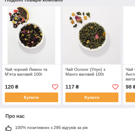
Чай чорний Лимон та
Чай Оолонг (Улун) з
Чай 
М'ята ваговий 100г
Манго ваговий 100г
Англ
ваго
120
117
98
₴
₴
Купити
Купити
Про нас
100% позитивних з 286 відгуків за рік