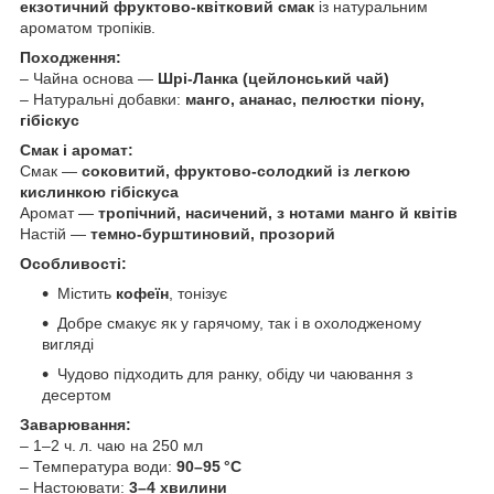
екзотичний фруктово-квітковий смак
із натуральним
ароматом тропіків.
Походження:
– Чайна основа —
Шрі-Ланка (цейлонський чай)
– Натуральні добавки:
манго, ананас, пелюстки піону,
гібіскус
Смак і аромат:
Смак —
соковитий, фруктово-солодкий із легкою
кислинкою гібіскуса
Аромат —
тропічний, насичений, з нотами манго й квітів
Настій —
темно-бурштиновий, прозорий
Особливості:
Містить
кофеїн
, тонізує
Добре смакує як у гарячому, так і в охолодженому
вигляді
Чудово підходить для ранку, обіду чи чаювання з
десертом
Заварювання:
– 1–2 ч. л. чаю на 250 мл
– Температура води:
90–95 °C
– Настоювати:
3–4 хвилини