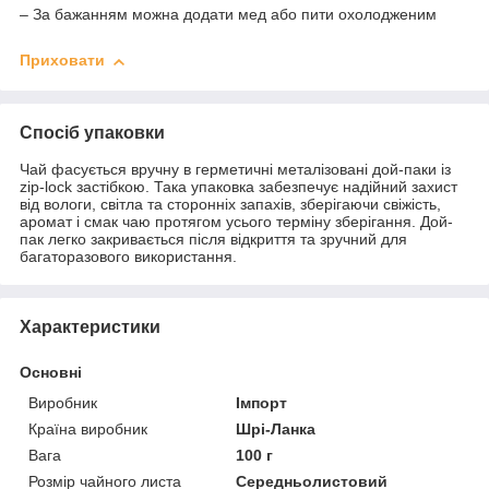
– За бажанням можна додати мед або пити охолодженим
Приховати
Спосіб упаковки
Чай фасується вручну в герметичні металізовані дой-паки із
zip-lock застібкою. Така упаковка забезпечує надійний захист
від вологи, світла та сторонніх запахів, зберігаючи свіжість,
аромат і смак чаю протягом усього терміну зберігання. Дой-
пак легко закривається після відкриття та зручний для
багаторазового використання.
Характеристики
Основні
Виробник
Імпорт
Країна виробник
Шрі-Ланка
Вага
100 г
Розмір чайного листа
Середньолистовий