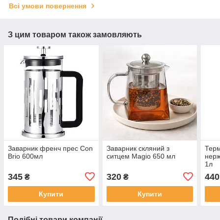
Всі умови повернення
З цим товаром також замовляють
Заварник френч прес Con
Заварник скляний з
Терм
Brio 600мл
ситцем Magio 650 мл
нерж
1л
345
320
440
₴
₴
Купити
Купити
Подібні товари компанії