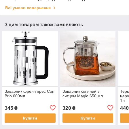
Всі умови повернення
З цим товаром також замовляють
Заварник френч прес Con
Заварник скляний з
Терм
Brio 600мл
ситцем Magio 650 мл
нерж
1л
345
320
440
₴
₴
Купити
Купити