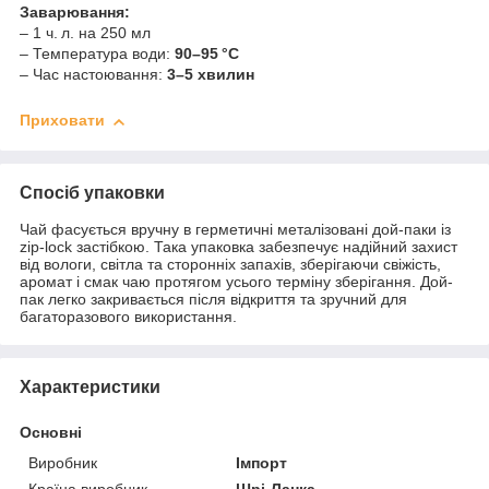
Заварювання:
– 1 ч. л. на 250 мл
– Температура води:
90–95 °C
– Час настоювання:
3–5 хвилин
Приховати
Спосіб упаковки
Чай фасується вручну в герметичні металізовані дой-паки із
zip-lock застібкою. Така упаковка забезпечує надійний захист
від вологи, світла та сторонніх запахів, зберігаючи свіжість,
аромат і смак чаю протягом усього терміну зберігання. Дой-
пак легко закривається після відкриття та зручний для
багаторазового використання.
Характеристики
Основні
Виробник
Імпорт
Країна виробник
Шрі-Ланка