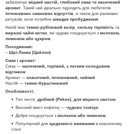
забезпечує
міцний настій, глибокий смак та насичений
аромат
. Такий чай ідеально підходить для любителів
інтенсивних смакових відчуттів
, а також для ранкових
ритуалів, коли потрібне
швидке пробудження
.
Напій має
темно-рубіновий колір
,
сильну терпкість
та
виразні чайні нотки
, які чудово поєднуються з
молоком,
лимоном або цукром
.
Походження:
–
Шрі-Ланка (Цейлон)
Смак і аромат:
Смак —
насичений, терпкий, з легким солодовим
відтінком
Аромат —
класичний, інтенсивний, чайний
Настій —
темно-бурштиновий
Особливості:
Тип листа:
дрібний (Pekoe), для міцного настою
Високий вміст кофеїну —
чудово тонізує
Добре поєднується з
молоком або лимоном
Популярний для
щоденного вживання
в класичному
стилі