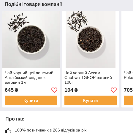
Подібні товари компанії
Чай чорний цейлонський
Чай чорний Ассам
Чай 
Англійський сніданок
Chubwa TGFOP ваговий
Peko
ваговий 1кг
100г
645
104
705
₴
₴
Купити
Купити
Про нас
100% позитивних з 286 відгуків за рік