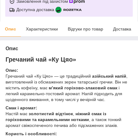
Замовлення під захистом
Доступна доставка
Опис
Характеристики
Відгуки про товар
Доставка
Опис
Гречаний чай «Ку Цяо»
Опис:
Гречаний чай «Ку Цяо» — це традиційний
азійський напій
,
виготовлений із обсмажених зерен татарської гречки. Він не
містить кофеїну, має
м’який горіхово-злаковий смак
і
легкий карамельно-тостовий аромат. Напій підходить для
щоденного вживання, в тому числі у вечірній час.
Смак і аромат:
Настій має
золотистий відтінок
,
ніжний смак із
горіховими та карамельними нотками
, а також тонкий
аромат свіжоспеченого печива або підсмажених злаків.
Користь і особливості: