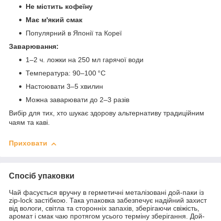
Не містить кофеїну
Має м'який смак
Популярний в Японії та Кореї
Заварювання:
1–2 ч. ложки на 250 мл гарячої води
Температура: 90–100 °C
Настоювати 3–5 хвилин
Можна заварювати до 2–3 разів
Вибір для тих, хто шукає здорову альтернативу традиційним
чаям та каві.
Приховати
Спосіб упаковки
Чай фасується вручну в герметичні металізовані дой-паки із
zip-lock застібкою. Така упаковка забезпечує надійний захист
від вологи, світла та сторонніх запахів, зберігаючи свіжість,
аромат і смак чаю протягом усього терміну зберігання. Дой-