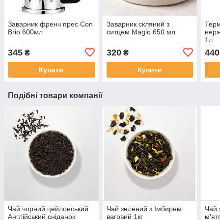
Заварник френч прес Con
Заварник скляний з
Терм
Brio 600мл
ситцем Magio 650 мл
нерж
1л
345
320
440
₴
₴
Купити
Купити
Подібні товари компанії
Чай чорний цейлонський
Чай зелений з Імбирем
Чай 
Англійський сніданок
ваговий 1кг
м'ят