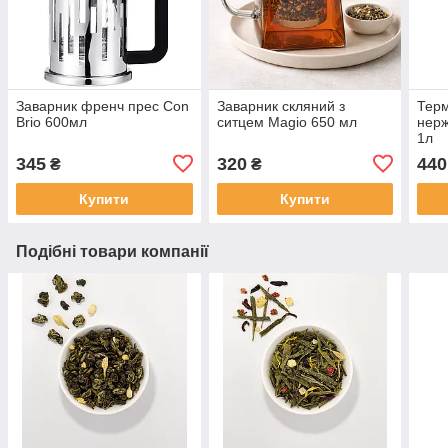
Заварник френч прес Con
Заварник скляний з
Терм
Brio 600мл
ситцем Magio 650 мл
нерж
1л
345
320
440
₴
₴
Купити
Купити
Подібні товари компанії