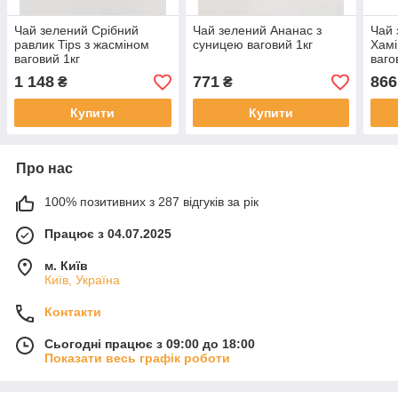
Чай зелений Срібний
Чай зелений Ананас з
Чай 
равлик Tips з жасміном
суницею ваговий 1кг
Хам
ваговий 1кг
ваго
1 148
771
866
₴
₴
Купити
Купити
Про нас
100% позитивних з 287 відгуків за рік
Працює з 04.07.2025
м. Київ
Київ, Україна
Контакти
Сьогодні працює з 09:00 до 18:00
Показати весь графік роботи