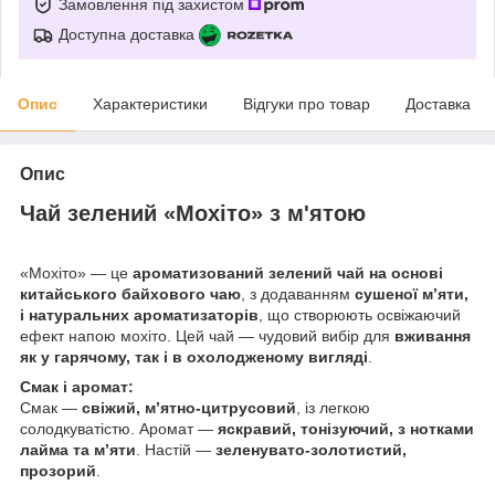
Замовлення під захистом
Доступна доставка
Опис
Характеристики
Відгуки про товар
Доставка
Опис
Чай зелений «Мохіто» з м'ятою
«Мохіто» — це
ароматизований зелений чай на основі
китайського байхового чаю
, з додаванням
сушеної м’яти,
і натуральних ароматизаторів
, що створюють освіжаючий
ефект напою мохіто. Цей чай — чудовий вибір для
вживання
як у гарячому, так і в охолодженому вигляді
.
Смак і аромат:
Смак —
свіжий, м’ятно-цитрусовий
, із легкою
солодкуватістю. Аромат —
яскравий, тонізуючий, з нотками
лайма та м’яти
. Настій —
зеленувато-золотистий,
прозорий
.