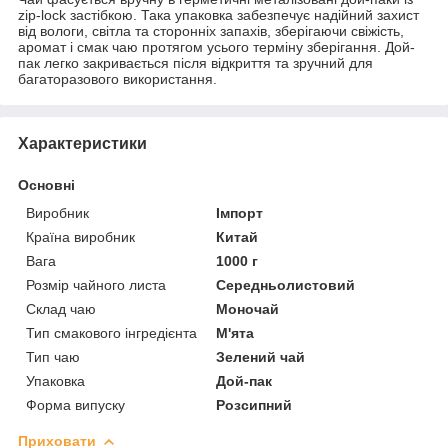
zip-lock застібкою. Така упаковка забезпечує надійний захист
від вологи, світла та сторонніх запахів, зберігаючи свіжість,
аромат і смак чаю протягом усього терміну зберігання. Дой-
пак легко закривається після відкриття та зручний для
багаторазового використання.
Характеристики
Основні
Виробник
Імпорт
Країна виробник
Китай
Вага
1000 г
Розмір чайного листа
Середньолистовий
Склад чаю
Моночай
Тип смакового інгредієнта
М'ята
Тип чаю
Зелений чай
Упаковка
Дой-пак
Форма випуску
Розсипний
Приховати