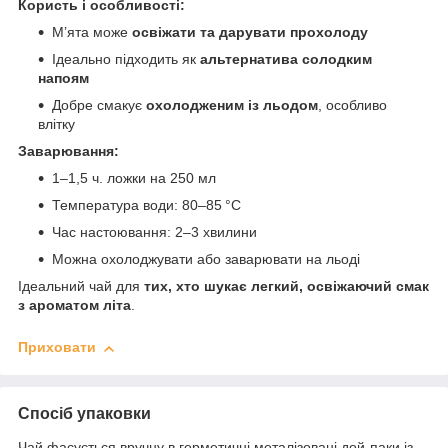
Користь і особливості:
М’ята може
освіжати та дарувати прохолоду
Ідеально підходить як
альтернатива солодким
напоям
Добре смакує
охолодженим із льодом
, особливо
влітку
Заварювання:
1–1,5 ч. ложки на 250 мл
Температура води: 80–85 °C
Час настоювання: 2–3 хвилини
Можна охолоджувати або заварювати на льоді
Ідеальний чай для
тих, хто шукає легкий, освіжаючий смак
з ароматом літа
.
Приховати
Спосіб упаковки
Чай фасується вручну в герметичні металізовані дой-паки із