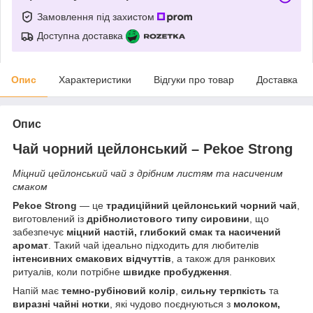
Замовлення під захистом
Доступна доставка
Опис
Характеристики
Відгуки про товар
Доставка
Опис
Чай чорний цейлонський – Pekoe Strong
Міцний цейлонський чай з дрібним листям та насиченим
смаком
Pekoe Strong
— це
традиційний цейлонський чорний чай
,
виготовлений із
дрібнолистового типу сировини
, що
забезпечує
міцний настій, глибокий смак та насичений
аромат
. Такий чай ідеально підходить для любителів
інтенсивних смакових відчуттів
, а також для ранкових
ритуалів, коли потрібне
швидке пробудження
.
Напій має
темно-рубіновий колір
,
сильну терпкість
та
виразні чайні нотки
, які чудово поєднуються з
молоком,