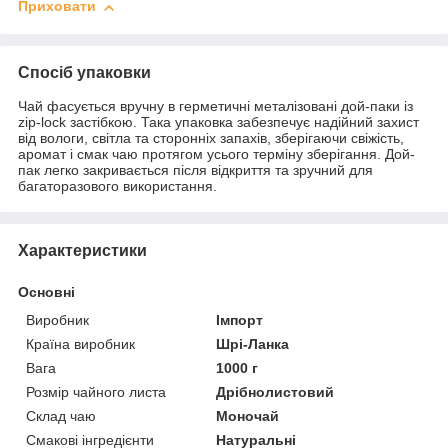
Приховати
Спосіб упаковки
Чай фасується вручну в герметичні металізовані дой-паки із
zip-lock застібкою. Така упаковка забезпечує надійний захист
від вологи, світла та сторонніх запахів, зберігаючи свіжість,
аромат і смак чаю протягом усього терміну зберігання. Дой-
пак легко закривається після відкриття та зручний для
багаторазового використання.
Характеристики
Основні
Виробник
Імпорт
Країна виробник
Шрі-Ланка
Вага
1000 г
Розмір чайного листа
Дрібнолистовий
Склад чаю
Моночай
Смакові інгредієнти
Натуральні