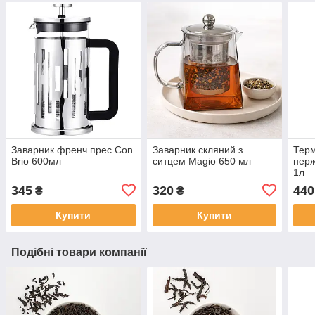
Заварник френч прес Con
Заварник скляний з
Терм
Brio 600мл
ситцем Magio 650 мл
нерж
1л
345
320
440
₴
₴
Купити
Купити
Подібні товари компанії