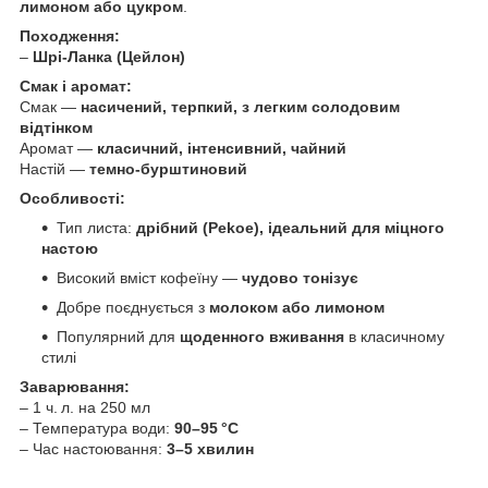
лимоном або цукром
.
Походження:
–
Шрі-Ланка (Цейлон)
Смак і аромат:
Смак —
насичений, терпкий, з легким солодовим
відтінком
Аромат —
класичний, інтенсивний, чайний
Настій —
темно-бурштиновий
Особливості:
Тип листа:
дрібний (Pekoe), ідеальний для міцного
настою
Високий вміст кофеїну —
чудово тонізує
Добре поєднується з
молоком або лимоном
Популярний для
щоденного вживання
в класичному
стилі
Заварювання:
– 1 ч. л. на 250 мл
– Температура води:
90–95 °C
– Час настоювання:
3–5 хвилин