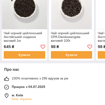
Чай чорний цейлонський
Чай чорний цейлонський
Чай 
Англійський сніданок
OPA Danduwangala
Англ
ваговий 1кг
ваговий 100г
ваго
645
98
98
₴
₴
Купити
Купити
Про нас
100% позитивних з 286 відгуків за рік
Працює з 04.07.2025
м. Київ
Київ, Україна