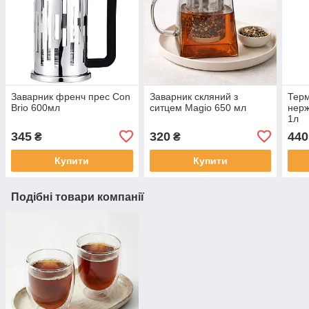
Заварник френч прес Con
Заварник скляний з
Терм
Brio 600мл
ситцем Magio 650 мл
нерж
1л
345
320
440
₴
₴
Купити
Купити
Подібні товари компанії